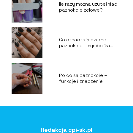
Ile razy można uzupełniać
paznokcie żelowe?
Co oznaczają czarne
paznokcie – symbolika
mody
Po co są paznokcie –
funkcje i znaczenie
Redakcja cpi-sk.pl