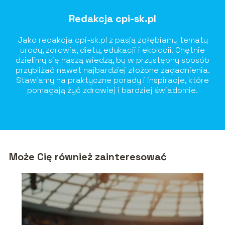
Redakcja cpi-sk.pl
Jako redakcja cpi-sk.pl z pasją zgłębiamy tematy
urody, zdrowia, diety, edukacji i ekologii. Chętnie
dzielimy się naszą wiedzą, by w przystępny sposób
przybliżać nawet najbardziej złożone zagadnienia.
Stawiamy na praktyczne porady i inspiracje, które
pomagają żyć zdrowiej i bardziej świadomie.
Może Cię również zainteresować