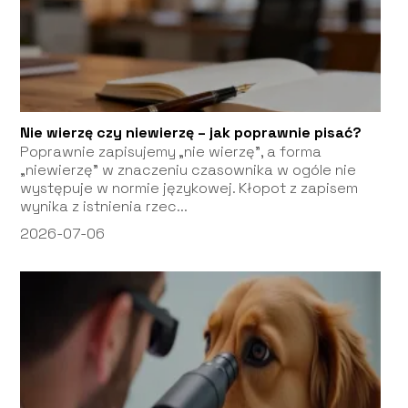
Nie wierzę czy niewierzę – jak poprawnie pisać?
Poprawnie zapisujemy „nie wierzę”, a forma
„niewierzę” w znaczeniu czasownika w ogóle nie
występuje w normie językowej. Kłopot z zapisem
wynika z istnienia rzec...
2026-07-06