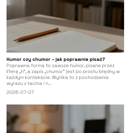
Humor czy chumor – jak poprawnie pisać?
Poprawna forma to zawsze humor, pisane przez
literę „h”, a zapis „chumor” jest po prostu błędny w
każdym kontekście. Wynika to z pochodzenia
wyrazu z łacina i n...
2026-07-07