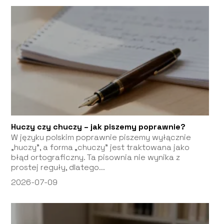
Huczy czy chuczy – jak piszemy poprawnie?
W języku polskim poprawnie piszemy wyłącznie
„huczy”, a forma „chuczy” jest traktowana jako
błąd ortograficzny. Ta pisownia nie wynika z
prostej reguły, dlatego...
2026-07-09