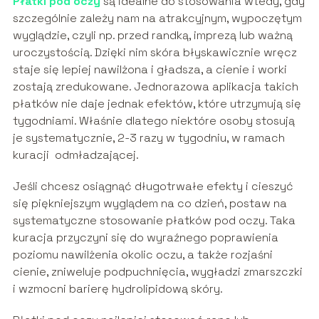
Płatki pod oczy
są idealne do stosowania wtedy, gdy
szczególnie zależy nam na atrakcyjnym, wypoczętym
wyglądzie, czyli np. przed randką, imprezą lub ważną
uroczystością. Dzięki nim skóra błyskawicznie wręcz
staje się lepiej nawilżona i gładsza, a cienie i worki
zostają zredukowane. Jednorazowa aplikacja takich
płatków nie daje jednak efektów, które utrzymują się
tygodniami. Właśnie dlatego niektóre osoby stosują
je systematycznie, 2-3 razy w tygodniu, w ramach
kuracji odmładzającej.
Jeśli chcesz osiągnąć długotrwałe efekty i cieszyć
się piękniejszym wyglądem na co dzień, postaw na
systematyczne stosowanie płatków pod oczy. Taka
kuracja przyczyni się do wyraźnego poprawienia
poziomu nawilżenia okolic oczu, a także rozjaśni
cienie, zniweluje podpuchnięcia, wygładzi zmarszczki
i wzmocni barierę hydrolipidową skóry.