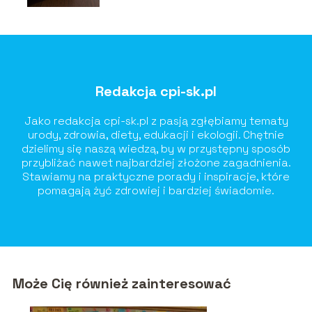
Redakcja cpi-sk.pl
Jako redakcja cpi-sk.pl z pasją zgłębiamy tematy
urody, zdrowia, diety, edukacji i ekologii. Chętnie
dzielimy się naszą wiedzą, by w przystępny sposób
przybliżać nawet najbardziej złożone zagadnienia.
Stawiamy na praktyczne porady i inspiracje, które
pomagają żyć zdrowiej i bardziej świadomie.
Może Cię również zainteresować