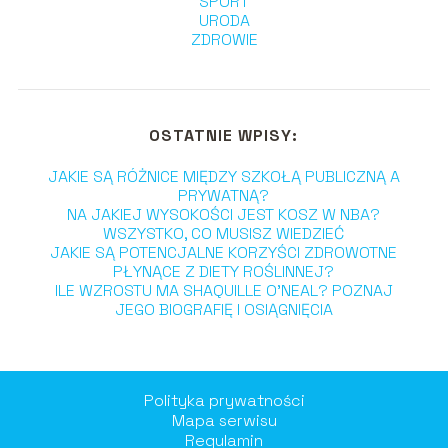
SPORT
URODA
ZDROWIE
OSTATNIE WPISY:
JAKIE SĄ RÓŻNICE MIĘDZY SZKOŁĄ PUBLICZNĄ A
PRYWATNĄ?
NA JAKIEJ WYSOKOŚCI JEST KOSZ W NBA?
WSZYSTKO, CO MUSISZ WIEDZIEĆ
JAKIE SĄ POTENCJALNE KORZYŚCI ZDROWOTNE
PŁYNĄCE Z DIETY ROŚLINNEJ?
ILE WZROSTU MA SHAQUILLE O’NEAL? POZNAJ
JEGO BIOGRAFIĘ I OSIĄGNIĘCIA
Polityka prywatności
Mapa serwisu
Regulamin