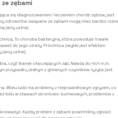
 ze zębami
ująca się diagnozowaniem i leczeniem chorób zębów, jest
emy zdrowotne związane ze zębami mogą mieć bardzo różn
ną jamy ustnej.
chnicą. To choroba bakteryjna, która powoduje trwałe
nawet do jego utraty. Próchnica zwykle jest efektem
y jamy ustnej.
, czyli tkanek otaczających ząb. Należą do nich m.in.
tym przypadku, jednym z głównych czynników ryzyka jest
na. Wielu ludzi ma problemy z nieprawidłowym zgryzem, co
też bólu w stawach skroniowo-żuchwowych, problemów z
lekceważyć. Każdy problem z zębami powinniśmy zgłosić