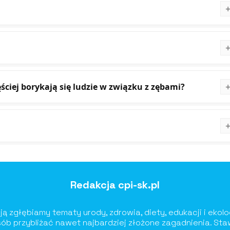
ciej borykają się ludzie w związku z zębami?
Redakcja cpi-sk.pl
ją zgłębiamy tematy urody, zdrowia, diety, edukacji i ekolog
ób przybliżać nawet najbardziej złożone zagadnienia. St