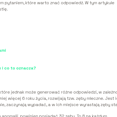
ym pytaniem, które warto znać odpowiedź. W tym artykule
tię.
ami
 i co to oznacza?
tóre jednak może generować różne odpowiedzi, w zależn
niej więcej 6 roku życia, rozwijają tzw. zęby mleczne. Jest 
ie, zaczynają wypadać, a w ich miejsce wyrastają zęby sta
h anomalii, powinien posiadać 32 zęby. To 8 na każdym