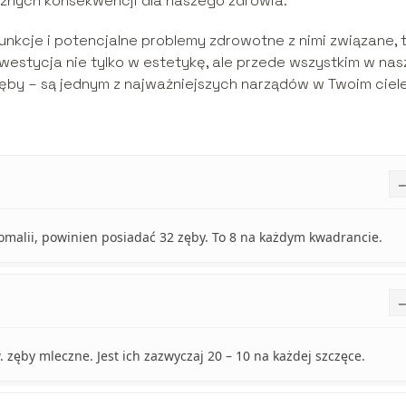
ażnych konsekwencji dla naszego zdrowia.
unkcje i potencjalne problemy zdrowotne z nimi związane, 
nwestycja nie tylko w estetykę, ale przede wszystkim w nas
 zęby – są jednym z najważniejszych narządów w Twoim ciele
nomalii, powinien posiadać 32 zęby. To 8 na każdym kwadrancie.
w. zęby mleczne. Jest ich zazwyczaj 20 – 10 na każdej szczęce.