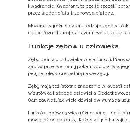
kwadrancie. Kwadrant, to cześć szczęki ogran
przez środek ciała trzonowca piątego.
Możemy wyróżnić cztery rodzaje zębów: sieka
specyficzną funkcję, a razem tworzą zgryz, k
Funkcje zębów u człowieka
Zęby pełnią u człowieka wiele funkcji. Pierws
zębów przetwarzamy pokarm, co ułatwia jego
jedyne role, które pełnią nasze zęby.
Zęby mają też istotne znaczenie w kwestii es
wizytówka każdego człowieka. Dodatkowo, z
Sam zauważ, jak wiele dźwięków wymaga uży
Funkcje zębów są więc różnorodne – od tych n
mowę, aż po estetykę. Każda z tych funkcji j