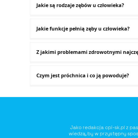
Jakie są rodzaje zębów u człowieka?
Jakie funkcje pełnią zęby u człowieka?
Z jakimi problemami zdrowotnymi najczęś
Czym jest próchnica i co ją powoduje?
Jako redakcja cpi-sk.pl z pas
wiedzą, by w przystępny spos