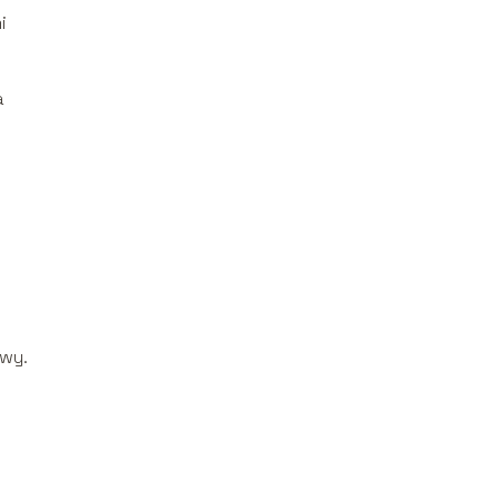
i
a
wy.