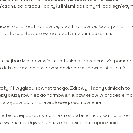
iczona od przodu i od tyłu liniami poziomymi, pociągniętym
cze, kły, przedtrzonowce, oraz trzonowce. Każdy z nich m
tóry służy człowiekowi do przetwarzania pokarmu.
za, najbardziej oczywista, to funkcja trawienna. Za pomocą
 dalsze trawienie w przewodzie pokarmowym. Ale to nie
tetyki i wyglądu zewnętrznego. Zdrowy i ładny uśmiech to
ęby służą również do formowania dźwięków w procesie mo
cia zębów do ich prawidłowego wymówienia.
ajbardziej oczywistych, jak rozdrabnianie pokarmu, przez
est ważna i wpływa na nasze zdrowie i samopoczucie.