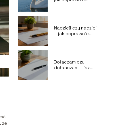
napisać to słowo?
Nadzieji czy nadziei
– jak poprawnie
pisać?
Dołączam czy
dołanczam – jak
napisać poprawnie?
łeś
, że