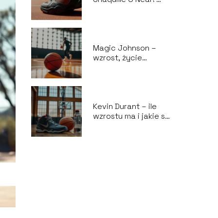
Poznaj jego
biografię i
osiągnięcia
Magic Johnson –
wzrost, życie
prywatne,
osiągnięcia
sportowe
Kevin Durant – ile
wzrostu ma i jakie są
jego osiągnięcia?