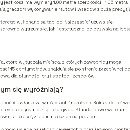
ny jest kosz, ma wymiary 1,80 metra szerokości i 1,05 metra
ają graczom wykonywanie rzutów i wsadów z dużą precyzj
tórego wykonane są tablice. Najczęściej używa się
 zarówno wytrzymałe, jak i estetyczne, co pozwala na leps
nia, które wytyczają miejsca, z których zawodnicy mogą
kości 15 centymetrów, znajdują się po stronie przeciwnej d
zowa dla płynności gry i strategii zespołów.
zym się wyróżniają?
ności, zwłaszcza w miastach i szkołach. Boiska do tej wer
emu tempu i dynamicznej rozgrywce. Standardowe wymiary
rów szerokości, z jednym koszem na polu gry.
zwrócić uwagę na jakość nawierzchni oraz łatwość montaż