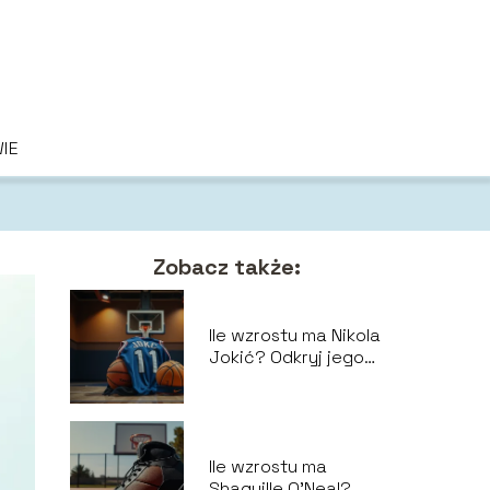
IE
Zobacz także:
Ile wzrostu ma Nikola
Jokić? Odkryj jego
sylwetkę i
osiągnięcia
Ile wzrostu ma
Shaquille O’Neal?