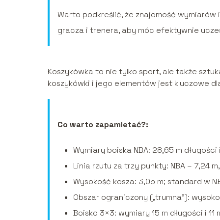
Warto podkreślić, że znajomość wymiarów 
gracza i trenera, aby móc efektywnie ucze
Koszykówka to nie tylko sport, ale także sztu
koszykówki i jego elementów jest kluczowe dl
Co warto zapamietać?:
Wymiary boiska NBA: 28,65 m długości i 
Linia rzutu za trzy punkty: NBA – 7,24 m
Wysokość kosza: 3,05 m; standard w NBA
Obszar ograniczony („trumna”): wysokoś
Boisko 3×3: wymiary 15 m długości i 11 