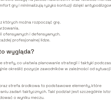
rt gry i minimalizują ryzyko kontuzji dzięki antypoślizgo
 z których można rozpocząć grę.
arżowania.
gii ofensywnych i defensywnych.
żdej profesjonalnej lidze.
 to wygląda?
 strefy, co ułatwia planowanie strategii i taktyki podczas
nie określić pozycje zawodników w zależności od sytuacji
ło oraz strefa środkowa to podstawowe elementy, które
iu zadań taktycznych. Taki podział jest szczególnie isto
ydować o wyniku meczu.