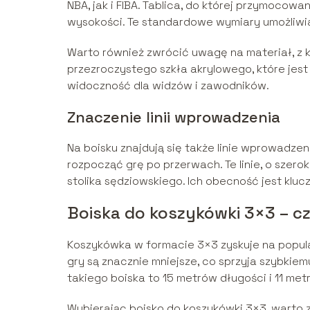
NBA, jak i FIBA. Tablica, do której przymocowa
wysokości. Te standardowe wymiary umożliwi
Warto również zwrócić uwagę na materiał, z k
przezroczystego szkła akrylowego, które jest
widoczność dla widzów i zawodników.
Znaczenie linii wprowadzenia
Na boisku znajdują się także linie wprowadze
rozpocząć grę po przerwach. Te linie, o szero
stolika sędziowskiego. Ich obecność jest kluc
Boiska do koszykówki 3×3 – c
Koszykówka w formacie 3×3 zyskuje na popular
gry są znacznie mniejsze, co sprzyja szybki
takiego boiska to 15 metrów długości i 11 met
Wybierając boisko do koszykówki 3×3, warto 