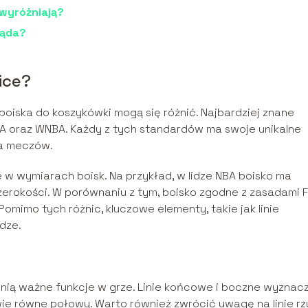
 wyróżniają?
ląda?
ice?
 boiska do koszykówki mogą się różnić. Najbardziej znane
AA oraz WNBA. Każdy z tych standardów ma swoje unikalne
ia meczów.
 w wymiarach boisk. Na przykład, w lidze NBA boisko ma
zerokości. W porównaniu z tym, boisko zgodne z zasadami F
Pomimo tych różnic, kluczowe elementy, takie jak linie
dze.
pełnią ważne funkcje w grze. Linie końcowe i boczne wyznac
 dwie równe połowy. Warto również zwrócić uwagę na linie rz