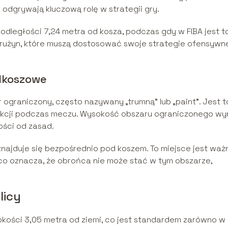
e odgrywają kluczową rolę w strategii gry.
w odległości 7,24 metra od kosza, podczas gdy w FIBA jest t
drużyn, które muszą dostosować swoje strategie ofensywne
odkoszowe
r ograniczony, często nazywany „trumną” lub „paint”. Jest t
 akcji podczas meczu. Wysokość obszaru ograniczonego wy
ości od zasad.
znajduje się bezpośrednio pod koszem. To miejsce jest waż
co oznacza, że obrońca nie może stać w tym obszarze,
licy
kości 3,05 metra od ziemi, co jest standardem zarówno w